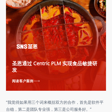
Centric PLM 助力全球咖啡连锁巨头实
Centric PLM助力“0糖0脂0卡”饮料品牌
Centric PLM 助力全球咖啡连锁巨头实
现端到端的产品追溯，确保食品安全和
圣恩通过 Centric PLM 实现食品敏捷研
广州酒家利口福采用Centric PLM赋能传
实现新品研发流程标准化，赋能产品快
普罗星淀粉通过Centric PLM实现研发管
现端到端的产品追溯，确保食品安全和
圣恩通过 Centric PLM 实现食品敏捷研
质量
发
统点心
速迭代和敏捷创新
理赋能
质量
发
阅读客户案例
阅读客户案例
阅读客户案例
阅读客户案例
阅读客户案例
阅读客户案例
阅读客户案例
“我觉得如果用三个词来概括双方的合作，首先是软件平
台稳，第二是团队专业强，第三是公司服务好。”