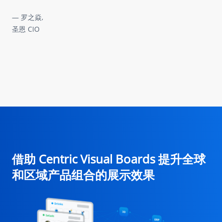
— 罗之焱,
— 罗之焱,
圣恩 CIO
圣恩 CIO
— 黄达尧,
广州酒家集团信息技术中心业务总监
— 李尘红,
普罗星淀粉研发总监
借助 Centric Visual Boards 提升全球
和区域产品组合的展示效果