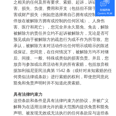
之相关的任何及所有要求、索赔、起诉，诉讼、损
害、损失、负债、费用和开支（包括但不限于财产损
害或财产损失（例如您选择将自己拥有或控制的车辆
停放在被解除方拥有或控制的任何区域）、人身伤
害、医疗和死亡），您完全并永久豁免、免去，解除
被解除方的责任并立约不起诉被解除方，无论是否可
预见或由于被解除方的疏忽行为或不作为所导致。您
承认，被解除方未对活动作出任何明示或暗示的陈述
或保证。您同意，在任何情况下，被解除方均不对继
后、间接、一般、特殊或类似的损害负责。并且，您
放弃与参加或出席活动有关的所有索赔，包括放弃根
据加利福尼亚民法典第 1542 条（或针对未知索赔的任
何类似法律或条款）进行索赔的权利，即使您同意此
豁免和免责声明时并不知道此类索赔。
具有法律约束力
这些条款和条件是具有法律约束力的协议，并被广义
解释为在适用法律允许的最大范围内提供免责和豁免
声明。被发现无效或无法执行的任何条款应与这些条