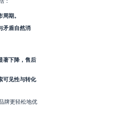
括：
市周期。
与矛盾自然消
。
显著下降，售后
索可见性与转化
品牌更轻松地优