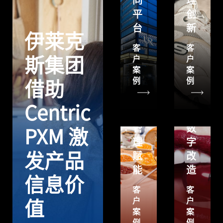
同
理
粉
平
创
通
台
新
过
Centric
伊莱克
Centric
PLM
客
客
PLM
为
户
户
斯集团
案
案
实
KIKO
例
例
借助
现
Milano
研
进
Centric
发
行
管
数
PXM 激
理
字
发产品
赋
改
能
造
信息价
客
客
户
户
值
案
案
例
例