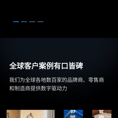
Centric
年
PLM
实
构
现
建
产
灵
品
活
研
可
发
拓
过
展
程
全球客户案例有口皆碑
的
一
多
体
我们为全球各地数百家的品牌商、零售商
品
化
和制造商提供数字驱动力
牌
和
普
研
成
罗
发
本
星
协
管
淀