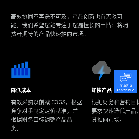
高效协同不再遥不可及，产品创新也有无限可
能。我们希望您能专注于您最擅长的事情：将消
费者期待的产品快速推向市场。
斯
凯
奇
中
降低成本
加快产品上市时间
国
有效采购以削减 COGS，根据
根据财务和营销目
Urban
携
竞争对手制定定价基准，并
要求快速迭代产品
Revivo
手
根据财务目标调整产品品
其推向市场。
通
Centric
类。
过
八