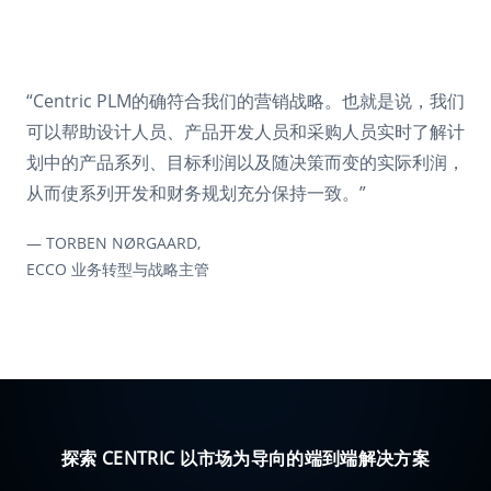
阅读客户案例
阅读客户案例
阅读客户案例
阅读客户案例
阅读客户案例
“Centric PLM的确符合我们的营销战略。也就是说，我们
可以帮助设计人员、产品开发人员和采购人员实时了解计
划中的产品系列、目标利润以及随决策而变的实际利润，
从而使系列开发和财务规划充分保持一致。”
— JORDI MARZÀ CAPEL,
— JORDI MARZÀ CAPEL,
ALOHAS 首席运营官
ALOHAS 首席运营官
— TORBEN NØRGAARD,
— TORBEN NØRGAARD,
ECCO 业务转型与战略主管
ECCO 业务转型与战略主管
— LOUISE NESLIN,
PLM 和分析部高级经理
探索 CENTRIC 以市场为导向的端到端解决方案