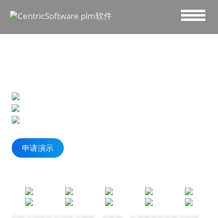
提高鞋履团队的效率、速度和创造力
-贯穿季前、季中和季末，优化产品上架流程。
-通过高度可视化的敏捷解决方案加速产品开发。
利用 AI 和市场情报优化产品规划、定价和库存。
申请演示
深受全球领先的时尚品牌商、零售商、生产商和批发商的信赖。