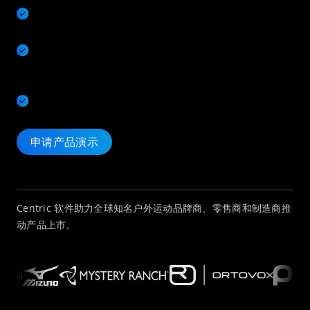
借助 AI 解决方案降低成本，推动增长，创新打造高品质户外
鞋服装备。
搭建一体化的季前季中工作流程，优化产品规划、设计、开
发、采购、成本、定价、上市和库存管理，并最大限度提高售
罄率。
提高可追溯性，减少浪费，推动实现可持续发展目标。
申请产品演示
Centric 软件助力全球知名户外运动品牌商、零售商和制造商推
动产品上市。