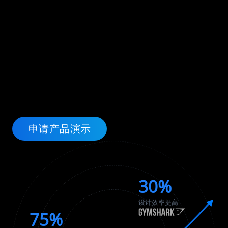
突破极限：
加快创新、拓展市场、提
升营收
在快速变化、竞争激烈的市场中保持领先地位。借助 Centric 户
外运动PLM 解决方案等平台工具，实现团队的协同管理，提高效
率，贴近消费者，推动业务增长。
申请产品演示
30%
设计效率提高
75%