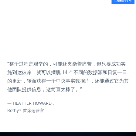
BN3TH 以 Centric PLM 提升效率和可持
Rothy’s 采用 Centric PLM 让环保事业变
BN3TH 以 Centric PLM 提升效率和可持
Rothy’s 采用 Centric PLM 让环保事业变
续性
得简单
续性
得简单
阅读客户案例
阅读客户案例
阅读客户案例
阅读客户案例
“整个过程是艰辛的，可能还夹杂着痛苦，但只要成功实
施到达彼岸，就可以摆脱 14 个不同的数据源和日复一日
的更新，转而获得一个中央事实数据库，还能通过它为其
他团队提供信息，这简直太棒了。”
— KIMBERLY PARKER,
— HEATHER HOWARD ,
— KIMBERLY PARKER,
— HEATHER HOWARD ,
BN3TH 技术产品开发人员
Rothy’s 首席运营官
BN3TH 技术产品开发人员
Rothy’s 首席运营官