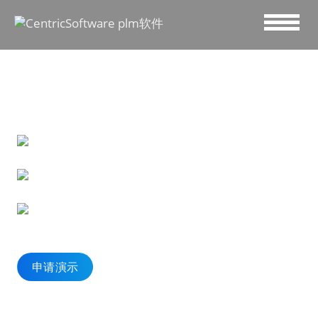
加速增长，贴近消费者
贯穿季前、季中及其他阶段，实现从产品概念到上架
销售的全面数字化转型。
通过 AI 驱动的市场情报和预测分析消费者行为，生产
符合消费者需求的产品。
降低成本，最大程度提升利润，减少库存并实现可持
续发展目标。
申请演示