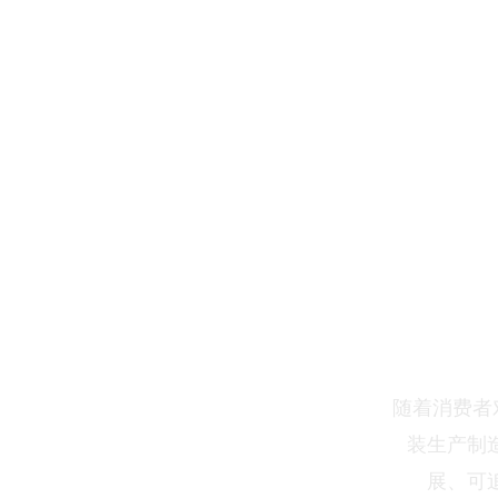
Cent
随着消费者对
装生产制
展、可