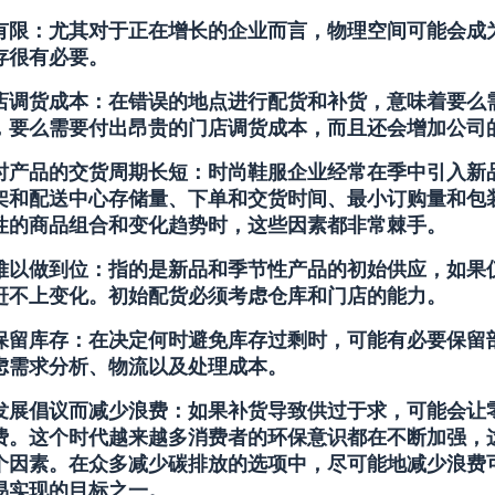
有限
：尤其对于正在增长的企业而言，物理空间可能会成
存很有必要。
店调货成本
：在错误的地点进行配货和补货，意味着要么
，要么需要付出昂贵的门店调货成本，而且还会增加公司
时产品的交货周期长短
：时尚鞋服企业经常在季中引入新
架和配送中心存储量、下单和交货时间、最小订购量和包
性的商品组合和变化趋势时，这些因素都非常棘手。
难以做到位
：指的是新品和季节性产品的初始供应，如果
赶不上变化。初始配货必须考虑仓库和门店的能力。
保留库存
：在决定何时避免库存过剩时，可能有必要保留
虑需求分析、物流以及处理成本。
发展倡议而减少浪费
：如果补货导致供过于求，可能会让
费。这个时代越来越多消费者的环保意识都在不断加强，
个因素。在众多减少碳排放的选项中，尽可能地减少浪费
易实现的目标之一。