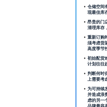
仓储空间
现最佳库
昂贵的门
清理库存
重新订购
须考虑货
高度季节
初始配货
计划往往
判断何时
上需要考
为可持续
并造成浪
虑的另一
品牌最容