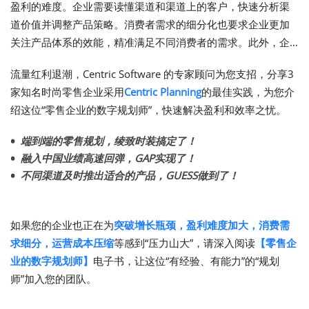
盈利的难度。企业需要读懂渠道和渠道上的客户，快速分析渠
道价值并调整产品策略。消费者需求的细分化也要求企业更加
关注产品体系的效能，精准满足不同消费者的需求。此外，企
业在降本方面也需要精细化管理产品从研发到上架的各个环
流量红利退潮，Centric Software 的专家顾问为您支招，分享3
节，以压缩成本并提升盈利能力。
家知名时尚零售企业采用
Centric Planning
的最佳实践，为您介
绍这位“零售企业的数字规划师”，快速解决盈利和效率之忧。
端到端的零售规划，绫致时装搞定了！
融入中国业绩高速回弹，
GAP
实现了！
不同渠道及时推出适合的产品，
GUESS
做到了！
如果您的企业也正在为
突破增长瓶颈，盈利难度加大，消费需
求细分，运营成本压缩
等感到“压力山大”，请深入阅读
【零售企
业的数字规划师】
电子书，让这位“有经验、有能力”的“规划
师”加入您的团队。