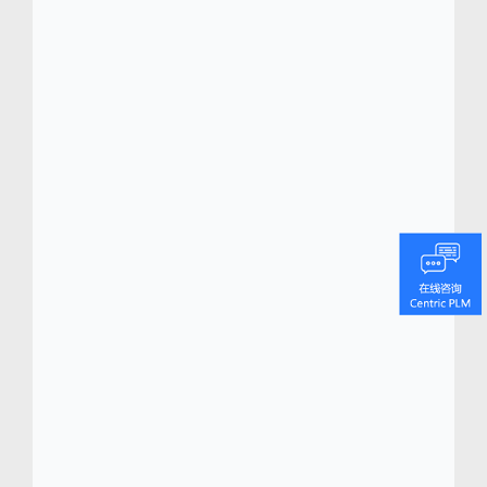
国、英国、加拿大和澳大利亚等国家。
Centric
Software
(
www.centricsoftware.com
)
®
Centric 软件总部位于硅谷，为食品和饮料品牌
商、制造商、杂货商超和多品类零售商提供市
场领先的 AI 驱动的创新产品生命周期管理平
台。作为所有快速消费品领域的专家，Centric
软件提供广受好评的数字化解决方案，用于产
品设计、开发、采购、生产、包装、组货和销
售等业务环节。Centric 解决方案通过加快产品
上市速度和缩短产品创新时间，以优化产品组
合、协调产品供应并简化产品开发，同时加强
质量控制和确保合规性。