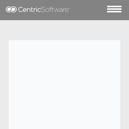
2024 十二月 31
天味食品启动 Centric
PLM 二期项目，推动创新
与效率提升