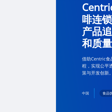
Cent
啡连锁
产品追
和质量
借助Centr
程，实现公平
策与开发创新
中国
食品