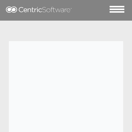
2022 九月 20
Centric 软件
®
PLM 团队
的全方位支持助 Ernsting’s
family 一臂之力