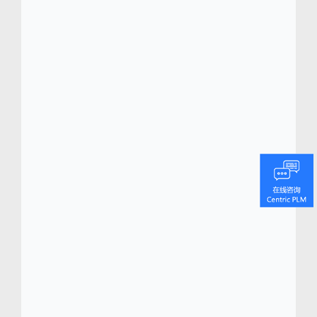
概念到销售的端到端的产品研发管理数字化转
型平台。
Centric 的旗舰级产品生命周期管理
(PLM) 平台 Centric PLM
能够帮助品牌和制造
TM
商快速捕捉和响应消费者和市场的快速变化，
提供量身定制的数字化平台，覆盖商品企划、
产品研发、资源采购、质量管理及选品组货优
化等功能。
Centric CVIP 可视化创新平台(CVIP)
为加强内外部协作和优化决策提供全新的数据
可视化工具。Centric 零售规划是由Armonica
Retail S.R.L.提供支持的创新的本地云解决方
案，提供端到端的零售规划流程，旨在在全渠
道不断提升零售业务价值。
Centric软件率先推
出PLM移动端应用
，并且可以与数十种常见的
企业级系统（ERP、DAM、PIM、电商平台、
计划系统等）和创意工具软件
（Adobe
Illustrator 和3D CAD）连接协同。
®
Centric软件的创新100%由市场驱动，拥有业