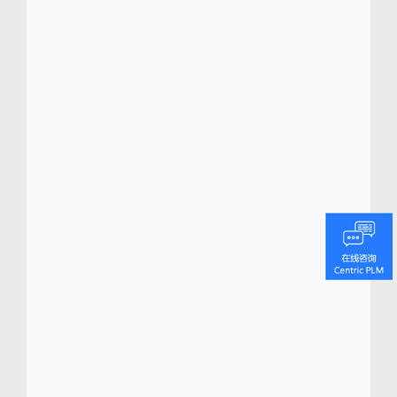
Dainese 的创新都是通过与锐意进取的用户紧
密协作开发出来的，围绕客户需求进行设计，
以全力支持实现成就。换言之，这些产品的灵
感来自于用户。
这些用户包括传奇般的世界冠军得主
Valentino Rossi 和 Giacomo Agostini、美国
杯冠军新西兰酋长队、宇航员 Andreas
Mogensen 和 Thomas Pesquet 以及全球所有
其他骑行者和运动员。
Centric软件 (
www.centricsoftwarechina.com
)
Centric 软件
总部位于硅谷，是全球领先的产
®
品生命周期管理 (PLM) 解决方案服务商，专注