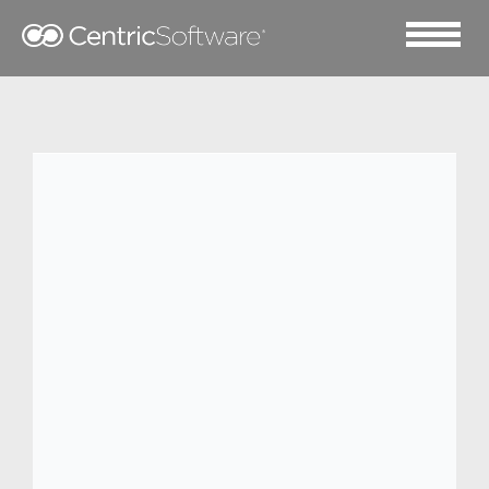
2022 十月 18
意大利运动安全装备顶尖
品牌 Dainese 与 Centric
软件携手，共攀设计与开
发巅峰