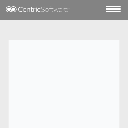
2024 十一月 8
WIN Garment
无锡威鹰服装有限公司成立于2000年，由无
锡刘潭服装有限公司投资控股，隶属江苏刘
潭集团，一直从事外贸服装生产自营出口，
专业生产加工国际大牌的服装，如：
BURBERRY、C.K、The North Face等等。