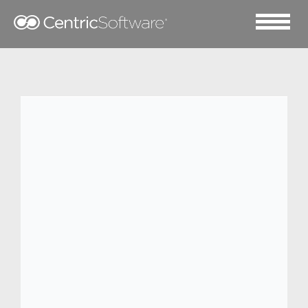
2026 五月 21
Centric Software 隆重发
布 Centric AI Studio：引
领 AI 驱动的产品创作新纪
元