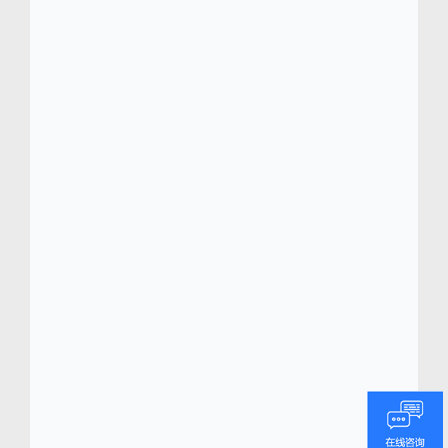
深入了解
Centric Software
的更多信息
申请演示
Centric Software
(
centricsoftware.com
)
®
Centric 软件总部位于硅谷，专注为各种规模的
零售商、品牌商和制造商提供从产品概念到商
业化的 AI 创新平台。作为时尚鞋服、奢侈品、
户外用品、家居用品、食品饮料、化妆品和个
人护理品及多品类零售领域的专家，Centric 软
件提供广受好评的数字化解决方案，用于管理
产品规划、设计、开发、采购、合规、生产、
定价、销售和配补货等业务环节。