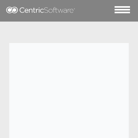
2013 二月 19
PLM vs. ERP: Centric
details the investment
decision.
Read
Centric’s white paper, “PLM vs. ERP:
Detailing the Investment Decision.”
Executives at retail, apparel, footwear,