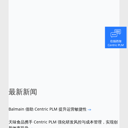
luxury and consumer goods companies now
will help cut through the mess and deliver a
“single version of the truth” about a
company’s products. To learn more about
abandoning those hazardous inefficiencies
and choosing tremendous productivity, read
more about the PLM vs. ERP debate in
Centric’s
.
latest white paper
最新新闻
Balmain 借助 Centric PLM 提升运营敏捷性
天味食品携手 Centric PLM 强化研发风控与成本管理，实现创
新效率跃升