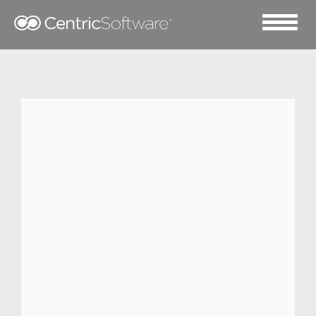
2014 十月 6
Materials management
done right with
advanced PLM.
Previously, we discussed the
challenges
facing materials-driven companies
in the
luxury goods, outdoor gear and sporting
goods industries. From large numbers of