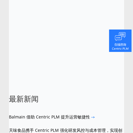
consumer goods companies
is a solution
that a number of materials-driven brands
have implemented to achieve these benefits
and more. To learn how we can do the same
for you,
contact Centric
.
最新新闻
Balmain 借助 Centric PLM 提升运营敏捷性
天味食品携手 Centric PLM 强化研发风控与成本管理，实现创