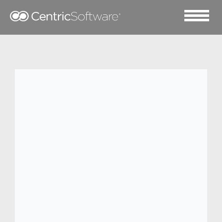
2019 四月 18
How to Build a Business
Case for PLM