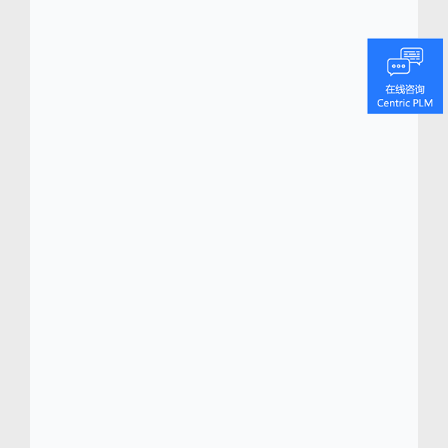
尺寸触屏电视等触屏设备的可视化、全数位板
平台。Centric VIP 改变了决策方式，实现了决
策的自动化，将真正加快上市速度，紧跟最新
潮流。
Centric 的旗舰级产品生命周期管理
(PLM)
平台 Centric 8 能够为快速变化的消费品
行业提供量身定制的企业级销售规划、产品开
发、采购、业务规划、质量和系列管理功能。
Centric SMB
软件包作为 PLM 的延伸，专为小
型企业量身定制，可以使他们直接学习到业内
的创新技术和关键行业知识。
Centric 软件已获得多项行业大奖，包括 Frost
& Sullivan 于 2018 年所颁发的零售、时尚和
消费品行业 PLM 产品领导奖，以及 Frost &
Sullivan 分别于 2012 年和 2016 年所颁发的
零售、时尚和服装行业 PLM 全球产品差异化
卓越奖。Centric 还分别于 2013、2015 及
2016 年入选“Red Herring 全球百强企业榜”。