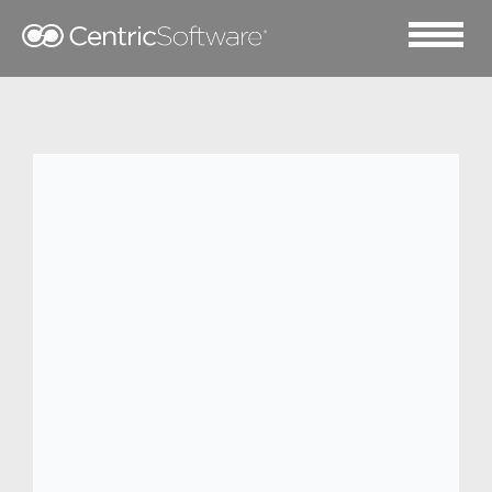
2022 三月 22
Centric PLM™ 助力食品公
司Wicked Kitchen 提升效
率