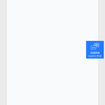
界各地的客户（包括实体店和零售电商）定制
销售和商品计划。
公司在蒙特利尔、多伦多、纽约、中国香港和
上海均设有办事处，各地员工携手为达成公司
使命而奋斗，为以质量为本的客户提供流畅的
服务，并在其运营过程中的各个阶段皆确保行
之有效的实施。Travelway 自有开发和设计团
队负责产品构思、销售和设计，确保每件产品
都经过最严格的创意审查以达到最高水平的行
业标准。
凭借出色的国际销售、营销和物流平台，
Travelway 通过在洛杉矶、萨凡纳、蒙特利
尔、温哥华、上海和金边的分销中心顺利将产
品交付给世界各地的零售商。