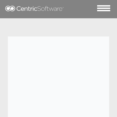
2022 三月 24
Centric PLM™在 箱包品牌
Travelway与Bugatti联合
发展之路上雀屏中选