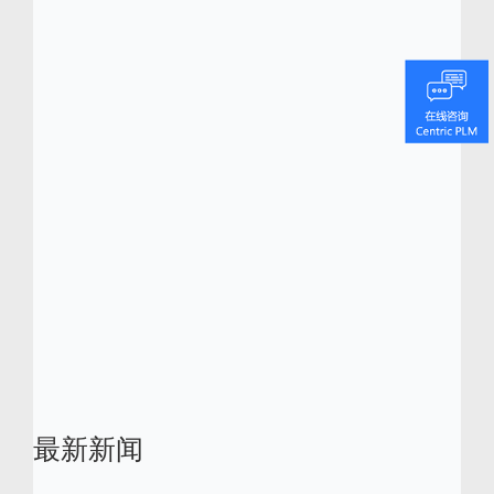
Centric 软件主要股东为 Dassault
Systèmes（巴黎证券交易所 Euronext Paris：
#13065, DSY.PA），该公司是 3D 设计软件、
3D 数码类比和 PLM 解决方案的全球领先企
业。 Centric 软件已获得多项行业大奖和认
可，其中分别于 2013、2015 及 2016 年入选
「Red Herring 全球百强企业榜」。Centric 软
件同时分别于 2012、2016 及 2018 年荣获
Frost & Sullivan 颁发的多项卓越大奖。
Centric
是
Centric
软件的注册商标。所有其他
品牌和产品名称是其各自所有者的商标。
最新新闻