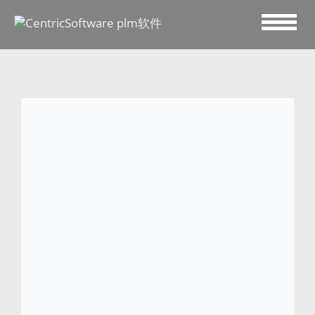
2019 六月 4
Siplec 选择 Centric PLM
加州
Campbell
，
2019
年
6
月
4
日，
– 为零
售商 E.Leclerc 供应制成品的 Siplec 公司选择
使用 Centric 软件的产品生命周期管理 (PLM)
解决方案。 Centric 软件专为时装、零售、鞋
品、户外用品、奢侈品和消费品公司提供最具