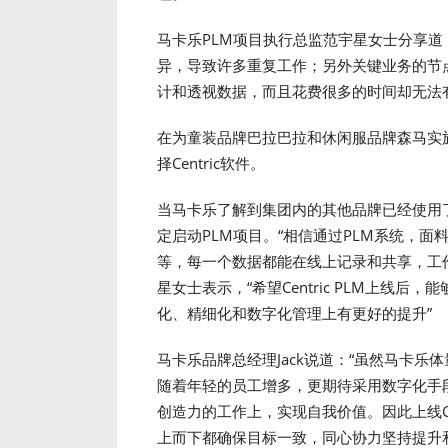
马卡乐PLM项目执行总监范宇星女士分享道
异，导致许多重复工作；另外关键业务的节
计和透视数据，而且花费很多的时间却无法
在为童装品牌巴拉巴拉和休闲服品牌森马实
择Centric软件。
当马卡乐了解到集团内的其他品牌已经使用了C
定启动PLM项目。“相信通过PLM系统，
等，每一个数据都能在线上记录和共享，工作
星女士表示，“希望Centric PLM上线
化、精细化和数字化管理上有更好的提升”
马卡乐品牌总经理Jack说道：“虽然马卡
随着年轻的员工增多，更期待采用数字化手
创造力的工作上，实现自我价值。因此上线Ce
上而下都确保目标一致，同心协力坚持提升和迭