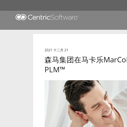
2021 十二月 21
森马集团在马卡乐MarCol
PLM™