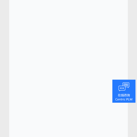
医疗机构。
Centric软件 (
www.centricsoftwarechina.com
)
Centric 软件
总部位于硅谷，是全球领先的产
®
品生命周期管理 (PLM) 解决方案服务商，专注
为零售、时尚鞋服、食品饮料、化妆品、家居
家具、户外用品和消费电子等企业打造从产品
概念到销售的端到端的产品研发管理数字化转
型平台。
Centric 的旗舰级产品生命周期管理
(PLM) 平台 Centric PLM
能够帮助品牌和制造
TM
商快速捕捉和响应消费者和市场的快速变化，
提供量身定制的数字化平台，覆盖商品企划、
产品研发、资源采购、质量管理及选品组货优
化等功能。
Centric CVIP 可视化创新平台(CVIP)
为加强内外部协作和优化决策提供全新的数据