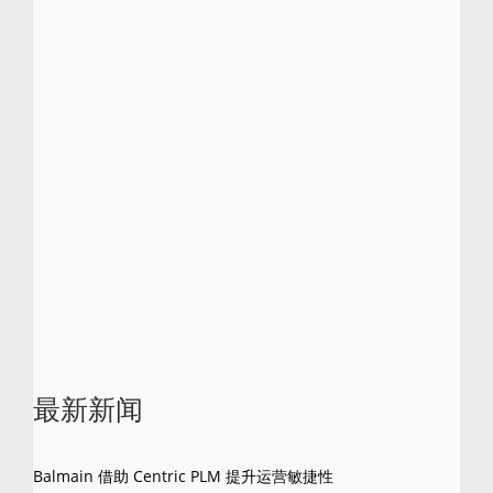
业。
Centric 软件已获得多项行业大奖和殊荣，包括
入选 2013 年、2015 年及 2016 年 Red
Herring“全球百强企业榜”。与此同时，Centric
软件分别于 2012、2016、2018 及 2021 年
荣获 Frost & Sullivan 颁发的多项卓越大奖。
Centric 软件是 Centric 软件公司的注册商标。
所有其他品牌和产品名称是其各自所有者的商
标。
最新新闻
Balmain 借助 Centric PLM 提升运营敏捷性