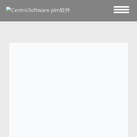
2022 六月 20
临床营养领域领导者
Prodiet Medical
Nutrition 借助 Centric
PLM™ 实现产品管理 的华
丽转身