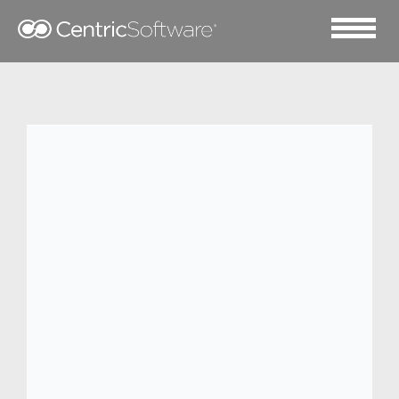
2025 七月 1
Percival 借助 Centric PLM
实现产品开发速度提升一
倍并简化生产流程