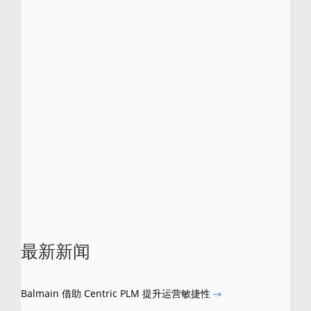
数字货架分析 (DSA) 等功能模块，旨在助
力优化产品商业化生命周期，从而实现品
牌体验的革新。赋能销售渠道拓展、提高
产品售罄率并推动利润率增长。
Centric 软件所推出的以市场为导向且广受好评
的解决方案，拥有业界最高的用户采用率、客
户满意度和超快的价值实现时间。Centric 软件
多次荣获行业大奖及认可，并且经常现身世界
领先的分析报告和研究中。
最新新闻
Balmain 借助 Centric PLM 提升运营敏捷性