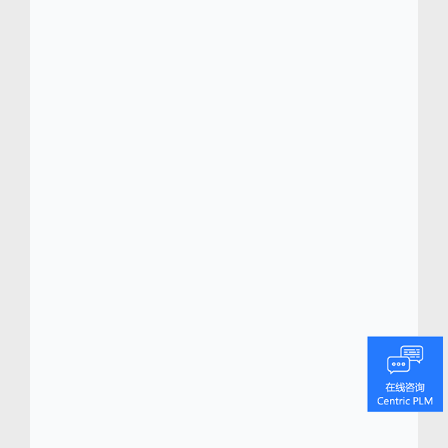
男装品牌 Percival 总部位于伦敦东部的哈克
尼，将经典的英伦风格与从世界各地精心挑选
的稀有面料和材料，结合技艺精湛的工匠们，
致力于在全球范围内打造高品质的服装。
我们的季节性系列提供极为稀有的设计师服
装。旨在给您的衣橱注入与众不同的服饰，让
您展现自我风格并充满自信，在您穿上我们的
服装时，必将展现非凡魅力。品牌以“颠覆经
典”为理念，打造独具辨识度的高品质男装系
列。
Centric Software
®
(
www.centricsoftware.com
)
Centric 软件总部位于硅谷，专注为各种规模的