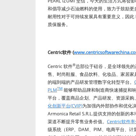
PEARL iZUMi 坚信，今天的生活方
和倡导减少石油燃料的使用，致力于鼓励更
耐用性对于可持续发展具有重要意义，因此 PE
质保服务。
Centric软件 (
www.centricsoftwarechina.c
®
Centric 软件
总部位于硅谷，是全球领先的产
售、时尚鞋服、食品饮料、化妆品、家居家
的端到端的产品研发管理数字化转型平台。
TM
PLM
能够帮助品牌和制造商快速捕捉和响
平台，覆盖商品企划、产品研发、资源采购
化创新平台(CVIP)
为加强内外部协作和优化决策
Armonica Retail S.R.L.提供
渠道不断提升零售业务价值。
Centric软
级系统（ERP、DAM、PIM、电商平台、计