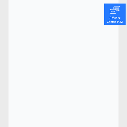
Centric Planning
是一个创新的云原生的
TM
零售规划 AI 解决方案，提供包括 SKU 优化
在内的一系列端到端零售规划功能，旨在
最大化全渠道零售业务价值，从而实现高
达 110%的利润增长。
Centric Pricing & Inventory
利用 AI 技术
TM
的定价库存运营平台，优化季前、季中到
季末的产品价格和库存，从而提高利润
率，实现高达 18%的营收增长。
Centric Market Intelligence
基于 AI 驱动
TM
的市场情报洞察平台，提供消费趋势、竞
争对手产品和定价洞察报告，旨在提高竞
争力并更贴近消费者，助力将平均初始价
格切实提高 12% 以上。
Centric Visual Boards
可视化数字看板以
TM
可视化方式生动呈现可操作的数据，确保
打造出符合消费者需求的产品，从而显著