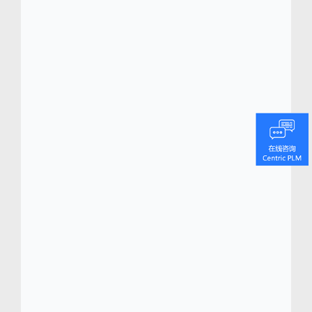
On Running (
www.on-running.com
)
On Running 是一家年轻的瑞士公司，由三届
世界铁人两项冠军和多届铁人三项冠军 Olivier
Bernhard 以及他的朋友 David Allemann 和
Caspar Coppetti 在 2010 年创建，公司的使命
是“打造快乐的跑步体验”。公司拥有由体育科
学家、世界知名运动员和创新设计师组成的专
业团队，致力于共同打造极致的跑步体验。 在
成立 7 年后，On Running已经成为跑鞋行业
发展最为迅速的公司。
On Running 总部位于苏黎世（瑞士），并在
波特兰（美国俄勒冈州）、横滨（日本）、墨
尔本（澳大利亚）和圣保罗（巴西）设有办事
处，目前在超过 50 个国家/地区的 4,000 多家
跑鞋专卖店销售。 除了飞快的增长速度之外，