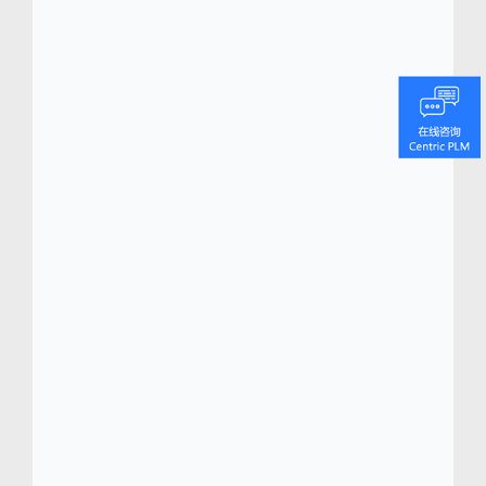
(
www.centricsoftwarechina.com
)
Centric 软
件总部位于硅谷，专门为时装、零售、鞋品、
奢侈品、户外用品和消费品行业最负盛名的品
牌提供先进的数字化转型平台。 Centric 的旗
舰级产品生命周期管理 (PLM) 平台 Centric 8
能够为快速变化的消费品行业提供量身定制的
企业级销售规划、产品研发、资源采购、质量
及系列管理等功能。 Centric SMB 为新兴品牌
提供创新 PLM 技术和关键行业知识。Centric
可视化创新平台 (VIP) 通过大型触控式屏幕和移
动装置，提供全面可视的转型体验，革新团队
决策及创意协作，同时大幅缩短产品上市时间
和凝聚产品创新过程。Centric 软件主要股东为
Dassault Systèmes（巴黎证券交易所
Euronext Paris：#13065, DSY.PA），该公司
是 3D 设计软件、3D 数码类比和 PLM 解决方
案的全球领先企业。 Centric 软件已获得多项