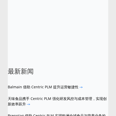
行业大奖和认可，其中分别于 2013、2015 及
2016 年入选「Red Herring 全球百强企业
榜」。Centric 软件同时分别于 2012、2016
及 2018 年荣获 Frost & Sullivan 颁发的多项
卓越大奖。
Centric
是
Centric
软件的注册商
标。所有其他品牌和产品名称是其各自所有者
的商标。
最新新闻
Balmain 借助 Centric PLM 提升运营敏捷性
天味食品携手 Centric PLM 强化研发风控与成本管理，实现创
新效率跃升
Brenntag 借助 Centric PLM 实现欧洲全域食品与营养业务的