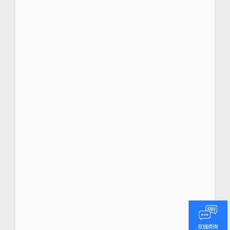
定义，而是以她的“态度”来定义。 她正处于人
生的黄金时期，以积极和自信的方式展现时
尚。通过MORE＆MORE，她能体现她的个性
和吸引力。她不喜欢夸张和时尚炒作，但欣赏
MORE＆MORE设计师能将时尚和实穿二者兼
得。 MORE＆MORE是一个在现代女性市场中
具有高知名度和明确定位的品牌，品牌建立在
流行和高品质服饰之间这个充满潜力的市场。
Centric
软件
(
www.centricsoftwarechina.com
)
Centric 软件总部位于硅谷，专门为时装、零
售、鞋品、奢侈品、户外用品和消费品行业最
负盛名的品牌提供先进的数字化转型平台。