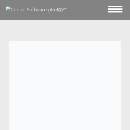
2019 九月 19
MORE & MORE 利用
Centric PLM 加快产品上
市时间
CAMPBELL, Calif., 2019
年
9
月
19
日
–
Centric Software 很高兴地宣布，将发布客户