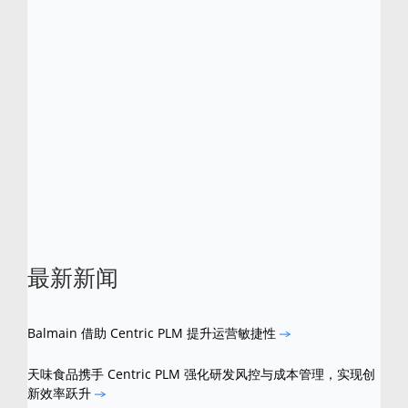
Centric 软件已获得多项行业大奖，包括 Frost
& Sullivan 分别于 2012 年和 2016 年所颁发
的零售、时尚、服装行业 PLM 全球产品差异
化卓越奖。Centric 还分别于 2013、2015 及
2016 年入选“Red Herring 全球百强企业榜”。
Centric 是 Centric Software 的注册商标。所有
其他品牌和产品名称是其各自所有者的商标。
最新新闻
Balmain 借助 Centric PLM 提升运营敏捷性
天味食品携手 Centric PLM 强化研发风控与成本管理，实现创
新效率跃升