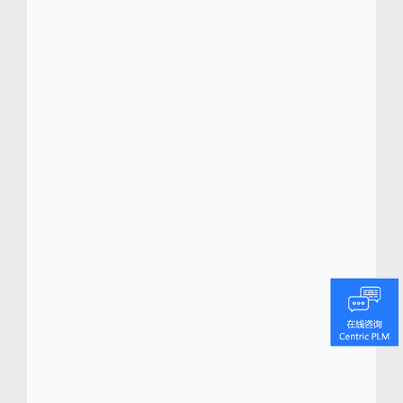
(
www.centricsoftwarechina.com)
Centric 软件总部位于硅谷，办事处遍及世界各
地的潮流之都，为时尚、零售、鞋品、奢侈
品、户外用品和消费品行业最负盛名的品牌提
供先进的数字化转型平台。Centric 可视化创新
平台 (VIP) 是一种适用于 iPad、iPhone 和大尺
寸触屏电视等触屏设备的可视化、全数位板平
台。Centric VIP 改变了决策方式，实现了决策
的自动化，将真正缩短上市时间，紧跟最新潮
流。Centric 的旗舰级产品生命周期管理 (PLM)
平台 Centric 8 能够为快速变化的消费品行业
提供量身定制的企业级销售规划、产品开发、
采购、业务规划、质量和系列管理功能。
Centric SMB 软件包作为 PLM 的延伸，专为小
型企业量身定制，可以使他们直接学习到业内
的创新技术和关键行业知识。