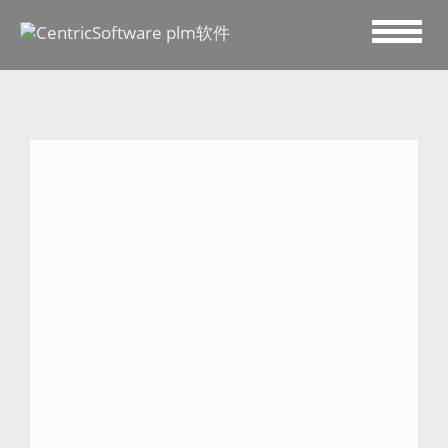
2023 十一月 30
欧洲时尚集团LPP 与
Centric 软件携手推动全渠
道快速增长
加州 CAMPBELL，2023 年 1
1
月
30
日，
– 产
品生命周期管理 (PLM) 市场领导者
Centric 软