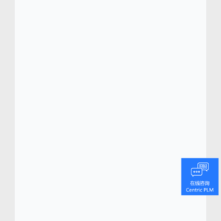
辛基和布加勒斯特等全球知名首府。LPP 旗下
拥有五大时尚品牌：Reserve、Cropp、
House、Mohito 和 Sinsay，现在全球近 40 个
市场的实体店和线上商店进行销售。公司拥有
超过 2000 家门店，总面积达 180 万平方米，
销售各类服装和配饰，足迹遍布三大洲。
Centric软件 (
www.centricsoftwarechina.com
)
Centric 软件
总部位于硅谷，是全球领先的产
®
品生命周期管理 (PLM) 解决方案服务商，专注
为零售、时尚鞋服、食品饮料、化妆品、家居
家具、户外用品和消费电子等企业打造从产品
概念到销售的端到端的产品研发管理数字化转
型平台。
Centric 的旗舰级产品生命周期管理
(PLM) 平台 Centric PLM
能够帮助品牌和制造
TM