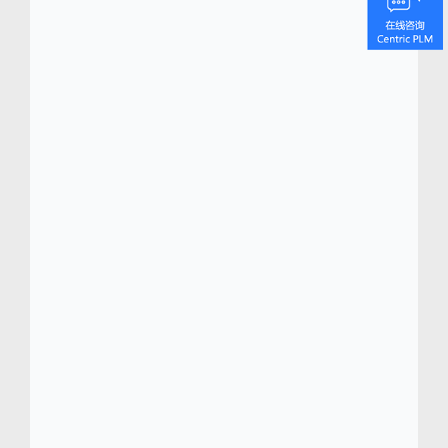
关于 Achel by Lemahieu 的一句话
感性，带来美好生活。
Achel
by Lemahieu 是法国服装和内衣制造商
Lemahieu 的自有品牌。
Achel
by Lemahieu 是一家独具匠心、关注舒
适度，且具有环保意识的品牌，旨在为全家人
提供简单大方、经久不衰的基本款产品。我们
所有产品（T 恤、女式内裤、四角内裤、经期
内衣等）都在位于法国圣安德烈莱里尔的
工作
室
以专业性和注重社会责任的方式设计、编
织、裁剪、制造、质检和发货。
品牌采用可追溯的当地制造过程，助力推动社
会和团结经济的发展。毫无疑问，制造商和零
售商的双重身份，使其在同行中脱颖而出。