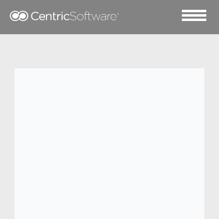
2022 二月 1
法国内衣品牌Lemahieu
选择 Centric 软件
®
以推动
业务增长