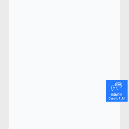
能够通过成熟的实践进一步强化自己平价奢侈
品的品牌形象，并为品牌的全方位发展奠定技
术基础。”
Lancaster (
www.lancaster.fr)
Lancaster 是一家法国公司，凭借杰出的专业
能力和丰富的专业经验，一直在皮革制品市场
享有盛誉。 Lancaster 注重创新、不断改变、
时尚意识以及对潮流的把握。经过多年的努
力，该品牌现已成为法国皮革制品和奢侈品市
场的领导品牌之一。