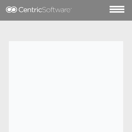
2016 九月 14
Lancaster 情定 Centric 产
品生命周期管理 (PLM) 软
件