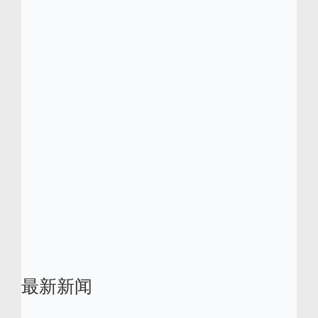
业。
Centric 软件已获得多项行业大奖和认可，其中
分别于 2013、2015 及 2016 年入选「Red
Herring 全球百强企业榜」。 Centric 软件同
时分别于 2012、2016 及 2018 年荣获 Frost
& Sullivan 颁发的多项卓越大奖。2017年获得
中国时尚CIO 协会颁发的中国时尚行业信息化
值得信赖产品奖。
Centric 是 Centric 软件的注册商标。所有其他
品牌和产品名称是其各自所有者的商标。
最新新闻