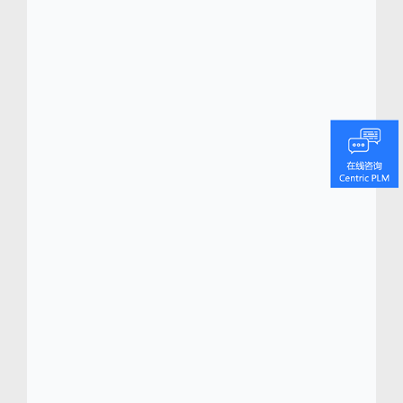
Centric 软件总部位于硅谷，专门为时装、零
售、鞋品、奢侈品、户外用品和消费品行业最
负盛名的品牌提供先进的数字化转型平台。
Centric 的旗舰级产品生命周期管理 (PLM) 平
台 Centric 8 能够为快速变化的消费品行业提
供量身定制的企业级销售规划、产品研发、资
源采购、质量及系列管理等功能。Centric
SMB 为新兴品牌提供创新 PLM 技术和关键行
业知识。Centric 可视化创新平台 (VIP) 通过大
型触控式屏幕和移动装置，提供全面可视的转
型体验，革新团队决策及创意协作，同时大幅
缩短产品上市时间和凝聚产品创新过程。
Centric 软件主要股东为 Dassault
Systèmes（巴黎证券交易所 Euronext Paris：
#13065, DSY.PA），该公司是 3D 设计软件、
3D 数字样机和 PLM 解决方案的全球领先企