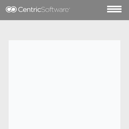
2024 六月 12
纯净美妆品牌 ILIA 采用
Centric PLM 促进业务增
长并应对供应链中断