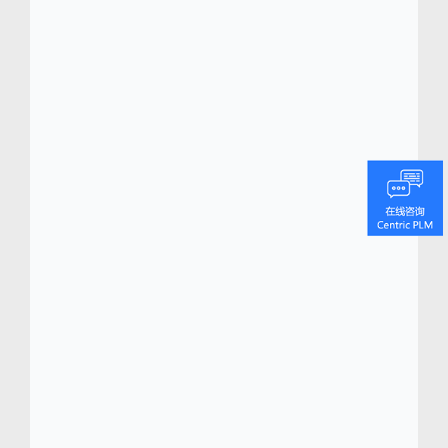
卓越配方。自 2011 年以来，该品牌不断向市
场推出新颖的爆款产品，例如 Super Skin
Serum Tint SPF 40超级精华修色粉底 和
Limitless Lash Mascara 天然有机卷翘睫毛
膏，打造将功效、伦理原则和创新完美地融合
在一起的产品。
Centric Software
®
(
https://www.centricsoftware.com
)
Centric 软件以其市场领先的消费品产品生命周
期管理 (PLM) 平台
Centric PLM
而闻名。
该
TM
平台集成行业最佳实践和基于 AI 驱动的创新功
能，专为化妆品和个人护理行业的品牌商、零
售商和制造商提供服务。助力无缝管理整个产
品周期，涵盖从最初的概念到化妆品配方、包