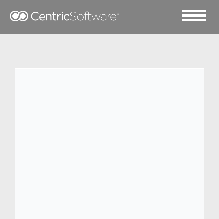
2017 十一月 28
打造全球品牌：Centric
PLM 助力 Tristate
Holdings 实现业务转型