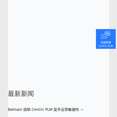
延伸，专为小型企业量身定制，可以使他们直
接学习到业内的创新技术和关键行业知识。
Centric 软件已获得多项行业大奖，包括 Frost
& Sullivan 分别于 2012 年和 2016 年所颁发
的零售、时尚、服装行业 PLM 全球产品差异
化卓越奖。Centric 还分别于 2013、2015 及
2016 年入选“Red Herring 全球百强企业榜”。
Centric 是 Centric 软件的注册商标。所有其他
品牌和产品名称均可能是其各自所有者的商
标。
最新新闻
Balmain 借助 Centric PLM 提升运营敏捷性