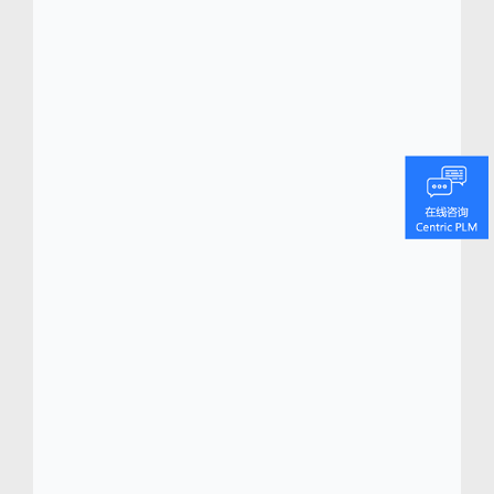
平台。作为所有快速消费品领域的专家，
Centric 软件提供广受好评的数字化解决方案，
用于产品设计、开发、采购、生产、包装、组
货和销售等业务环节。Centric 解决方案通过加
快产品上市速度和缩短产品创新时间，以优化
产品组合、协调产品供应并简化产品开发，同
时加强质量控制和确保合规性。
Centric PLM
集成行业最佳实践和内嵌 AI
TM
技术的创新功能，专为化妆品和个人护理
品的品牌商、制造商和零售商量身定制。
无缝管理整个产品生命周期，涵盖从最初
的概念和配方开发到包装、质量、供应商
协作、标签、生产、SKU 优化等业务环
节。助力企业取得包括生产力提高 50%，
产品上市时间缩短 60% 的成效。
Centric Visual Boards
可视化数字看板是
TM