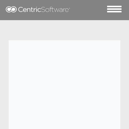
2025 三月 4
福瑞达携手Centric启动集
成产品管理项目，为产品
开发提速增效