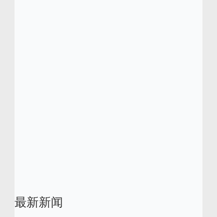
领先的分析报告和研究中。
Centric 软件是法国达索系统 Dassault
Systèmes（巴黎证券交易所 Euronext Paris：
#13065,DSY.PA）旗下子公司，该企业是 3D
设计软件、3D 数字渲染和 PLM 解决方案的全
球领军企业。
Centric Software 是 Centric 软件在美国和其他
国家/地区的注册商标。Centric PLM、Centric
Market Intelligence 和 Centric Visual Boards
是 Centric 软件的商标。所有第三方商标均是
其各自所有者的商标。
最新新闻