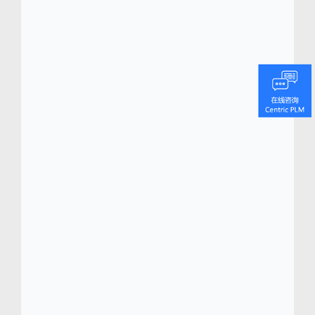
业最有发展前景的公司之一。 关于 Centric 软
件 (www.centricsoftware.com) Centric 软件总
部位于硅谷，办事处遍及世界各地的潮流之
都，为时尚、零售、鞋品、奢侈品、户外用品
和消费品行业最负盛名的品牌提供先进的数字
化转型平台。
coque samsung a40 antichoc
transparente
Centric 可视化创新平台 (VIP) 是
一种适用于 iPad、iPhone 和大尺寸触屏电视
等触屏设备的可视化、全数位板平台。Centric
VIP 改变了决策方式，实现了决策的自动化，
将真正缩短上市时间，紧跟最新潮流。Centric
的旗舰级产品生命周期管理 (PLM) 平台
Centric 8 能够为快速变化的消费品行业提供量
身定制的企业级销售规划、产品开发、采购、
业务规划、质量和系列管理功能。Centric
SMB 软件包作为 PLM 的延伸，专为小型企业
量身定制，可以使他们直接学习到业内的创新