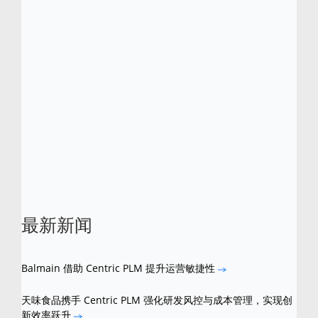
技术和关键行业知识。 Centric 软件已获得多
项行业大奖，包括 Frost & Sullivan 分别于
2012 年和 2016 年所颁发的零售、时尚、服
装行业 PLM 全球产品差异化卓越奖。Centric
还分别于 2013、2015 及 2016 年入选“Red
Herring 全球百强企业榜”。 Centric 是 Centric
Software 的注册商标。所有其他品牌和产品名
称是其各自所有者的商标。
最新新闻
Balmain 借助 Centric PLM 提升运营敏捷性
天味食品携手 Centric PLM 强化研发风控与成本管理，实现创
新效率跃升