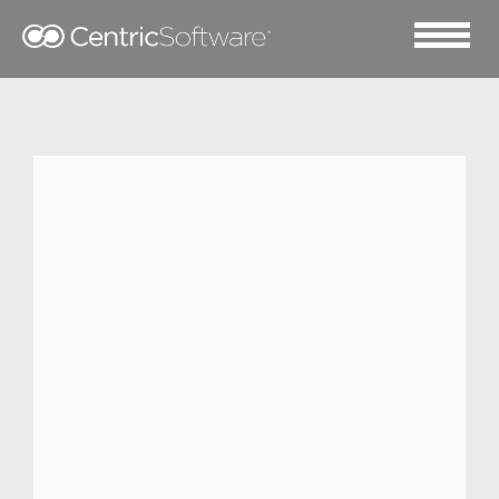
2019 八月 13
Domestic Converters 成
功采用 Centric PLM