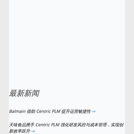
颁发的零售、时尚、服装行业 PLM 全球产品
差异化卓越奖。Centric 还分别于 2013、2015
及 2016 年入选“Red Herring 全球百强企业
榜”。
coque mujjo iphone 8
Centric中国子公
司赛趋科软件获得2017中国时尚行业信息化值
得信赖产品奖。
Centric
是
Centric
软件的注
册商标。所有其他品牌和产品名称是其各自所
有者的商标。
最新新闻
Balmain 借助 Centric PLM 提升运营敏捷性
天味食品携手 Centric PLM 强化研发风控与成本管理，实现创
新效率跃升