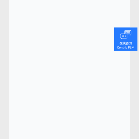
位于硅谷，办事处遍及世界各地的潮流之都，
为时尚、零售、鞋品、奢侈品、户外用品和消
费品行业最负盛名的品牌提供先进的数字化转
型平台。Centric 可视化创新平台 (VIP) 是一种
适用于 iPad、iPhone 和大尺寸触屏电视等触
屏设备的可视化、全数位板平台。Centric VIP
改变了决策方式，实现了决策的自动化，将真
正缩短上市时间，紧跟最新潮流。
coque
chihuahua iphone 8 plus
Centric 的旗舰级产
品生命周期管理 (PLM) 平台 Centric 8 能够为
快速变化的消费品行业提供量身定制的企业级
销售规划、产品开发、采购、业务规划、质量
和系列管理功能。Centric SMB 软件包作为
PLM 的延伸，专为小型企业量身定制，可以使
他们直接学习到业内的创新技术和关键行业知
识。 Centric 软件已获得多项行业大奖，包括
Frost & Sullivan 分别于 2012 年和 2016 年所