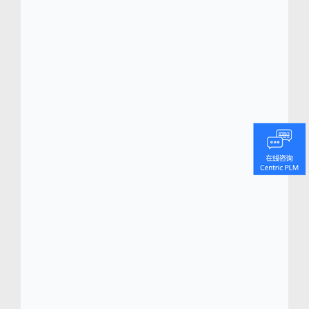
般的场地参加了令人印象深刻的瑜伽课程。从
巴黎到纽约，从巴塞罗那到蒙特利尔再到多伦
多，Lolë White Tour 将世界各地的群体团结在
一起。 Lolë 在 15 个国家的专卖店、百货公司
和户外零售商销售其产品，在加拿大、美国和
欧洲经营 40 多家零售店。Paradox 则在网上
和 10 个国家/地区的 Costco 商店出售。
关于
Centric
软件
(
www.centricsoftware.com
)
Centric 软件总部位于硅谷，办事处遍及世界各
地的潮流之都，为时尚、零售、鞋品、奢侈
品、户外用品和消费品行业最负盛名的品牌提
供先进的数字化转型平台。 Centric 可视化创
新平台 (VIP) 是一种适用于 iPad、iPhone 和大
尺寸触屏电视等触屏设备的可视化、全数位板
平台。Centric VIP 改变了决策方式，实现了决