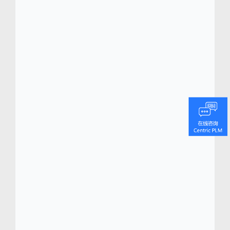
品牌及产品已为数以亿计的人们带去运动的乐
趣。361°是中国多支国家队的装备独家供应
商，并先后成为全球28个国家奥委会、以及部
分专业队的装备提供商。在亚洲范围内，先后
助力2010年广州亚运会、2014年仁川亚运
会。在世界范围内，361°是2011年世界大学
生运动会、以及2014年青年奥运会的高级合作
伙伴，并将鼎力支持2016年里约奥运会。同
时，在不同运动领域，为凯文•乐福、马布里、
德克斯特•李、孙杨、宁泽涛、叶诗文、杨旭等
一系列世界级运动员提供专业运动装备。
关于 Centric Software, Inc.
(
www.centricsoftware.com
)
Centric 软件从硅谷总部到设在全球各个时尚都
市的办公室，都在为最著名的时尚、零售、鞋
类、奢侈品和消费品品牌不断进行技术创新。