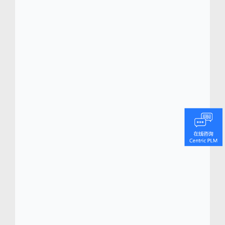
客户打造由增长促成的未来。我们的增长管道
即服务™为首席执行官及其发展团队提供持续
严谨的增长机会，确保企业的长期成功。为了
达成积极成果，我们的团队以超过 60 年的经
验以及提供最佳实践，横跨六大洲为各种类型
和规模的组织提供培训。想要为企业的未来增
长管道提供动力，请点击
http://www.frost.com 访问 Frost &
Sullivan。
Centric软件 (
www.centricsoftwarechina.com
)
Centric 软件
总部位于硅谷，是全球领先的产
®
品生命周期管理 (PLM) 解决方案服务商，专注
为零售、时尚鞋服、食品饮料、化妆品、家居
家具、户外用品和消费电子等企业打造从产品