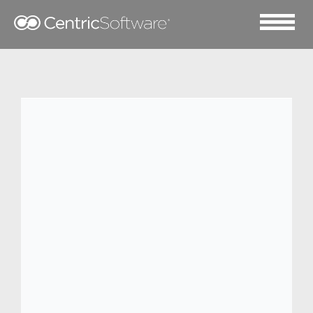
2022 七月 28
Centric 软件
®
荣获Frost
& Sullivan 2022 年度全球
PLM 软件及创新解决方案
竞争策略领袖大奖