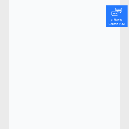
调查结果和最佳实践模型，推动生产、评估和
实施强有力的增长战略。Frost & Sullivan 与全
球 1000 强公司、新兴企业和来自六大洲 45
个办事处的投资团体合作，拥有 50 多年的丰
富经验。若要成为我们的成长型合作伙伴，请
访问
https://www.frost.com
。
Centric
软件
(
www.centricsoftwarechina.com
)
Centric 软件总部位于硅谷，办事处遍及世界各
地的潮流之都，为时尚、零售、鞋品、奢侈
品、户外用品和消费品行业最负盛名的品牌提
供先进的数字化转型平台。
Centric 可视化创
新平台 (VIP)
是一种适用于 iPad、iPhone 和大
尺寸触屏电视等触屏设备的可视化、全数位板
平台。Centric VIP 改变了决策方式，实现了决