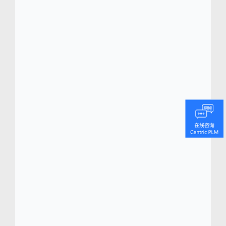
Centric 软件全球 CEO Chris Groves 表示：“乐
途体育用品和斯通富萊在整合他们两家公司的
信息系统之时，正要开展一个非常重要且富有
挑战性的项目，而 Centric 软件能够参与其
中，我们深感自豪。我们很高兴能和他们建立
合作关系，助他们更换旧系统并确定新工作方
式，我们期待，未来携手这两家公司，共同创
新。”
关于乐途体育用品 (
www.lottosport.com
) 和斯
通富萊 (www.stonefly.it)
意大利品牌乐途体育用品是运动服装、鞋类和