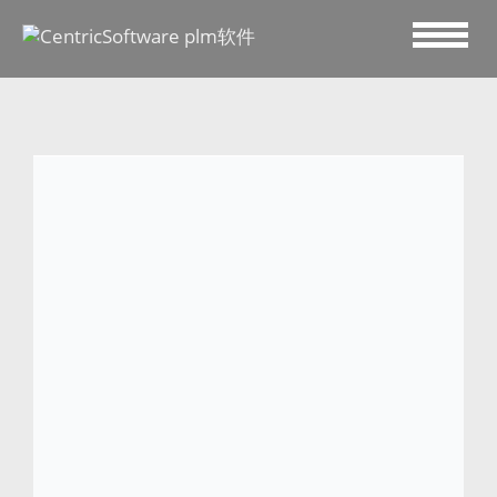
2017 四月 27
Centric 软件携手乐途体育
用品和斯通富萊，实现共
赢
两家意大利公司将采用 Centric 软件的 PLM 解
决方案，为品牌整合提供支持