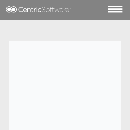
2023 七月 4
印尼服装制造商 Busana
通过 Centric PLM 简化流
程以满足全球市场需求