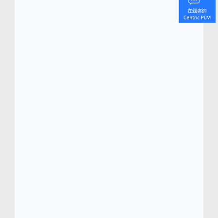
(PLM) 平台 Centric PLM
能够帮助品牌和制造
TM
商快速捕捉和响应消费者和市场的快速变化，
提供量身定制的数字化平台，覆盖商品企划、
产品研发、资源采购、质量管理及选品组货优
化等功能。
Centric CVIP 可视化创新平台(CVIP)
为加强内外部协作和优化决策提供全新的数据
可视化工具。Centric 零售规划是由Armonica
Retail S.R.L.提供支持的创新的本地云解决方
案，提供端到端的零售规划流程，旨在在全渠
道不断提升零售业务价值。
Centric软件率先推
出PLM移动端应用
，并且可以与数十种常见的
企业级系统（ERP、DAM、PIM、电商平台、
计划系统等）和创意工具软件
（Adobe
Illustrator 和3D CAD）连接协同。
®
Centric软件的创新100%由市场驱动，拥有业
界数一数二的高用户采用率和快速实现投资价
值的能力。Centric 的所有创新均有助于加速产