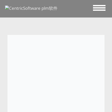
2017 十一月 13
Bellerose 借助 Centric 软
件加速发展
比利时成衣品牌借助 Centric PLM 加快时装系
列开发 加州 Campbell，2017 年 10 月 24 日
– 著名比利时成衣品牌 Bellerose 选择 Centric
软件的产品生命周期管理 (PLM) 解决方案来缩