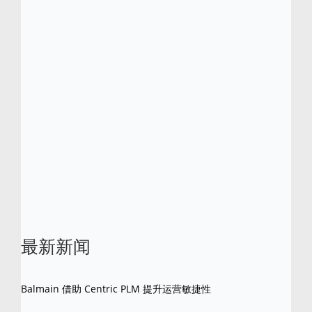
Centric 软件已获得多项行业大奖，包括 Frost
& Sullivan 分别于 2012 年和 2016 年所颁发
的零售、时尚、服装行业 PLM 解决方案全球
产品差异化卓越奖。Centric 在 2013 年、
2015 年和 2016 年也曾跻身 Red Herring 全
球百强企业榜。
Centric 是 Centric 软件的注册商标。所有其他
产品名称和品牌是其各自所有者的商标。
最新新闻
Balmain 借助 Centric PLM 提升运营敏捷性