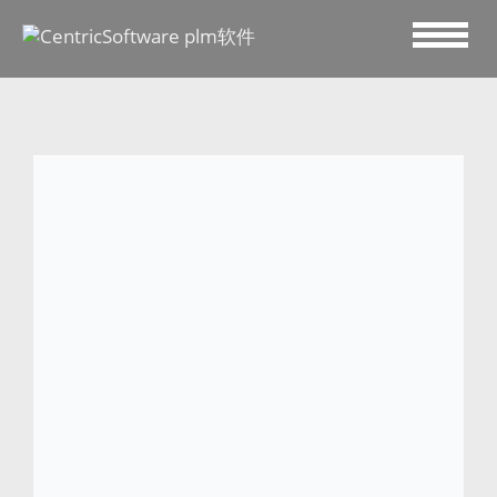
2018 三月 13
Auchan Retail 选择
Centric 软件
世界第 11 大食品零售商 Auchan Retail 选择采
用 Centric 的 PLM 来协调非食品系列产品的开
发流程
（非食品产品包括：纺织品、消费电子产品和