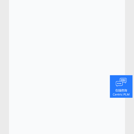
@auchangenews.com
关于 Centric 软件 (www.centricsoftware.com)
Centric 软件总部位于硅谷，办事处遍及世界各
地的潮流之都，为时尚、零售、鞋品、奢侈
品、户外用品、运动和消费品领域中的领导品
牌提供先进的数字化转型平台。Centric 可视化
创新平台 (VIP) 是一组可视化、全数字界面，专
门为 iPad 和 iPhone 等触摸屏设备以及巨大的
触摸屏设计。Centric VIP 可显著缩短产品上市
时间，并提高面对新趋势时的反应速度，因此
真正变革了决策制定和自动化执行的方式。
Centric 旗下的 PLM（产品生命周期管理）平
台 Centric 8 为当今快速消费品行业量身定制
了企业级促销计划、产品开发、采购、业务规
划、质量管理和系列管理功能。Centric SMB
解决方案基于公司长期积累的创新技术和知
识，为小型企业提供扩展型 PLM 解决方案。