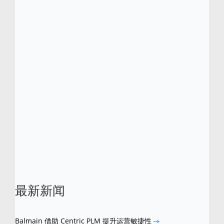
型企业量身定制，可以使他们直接学习到业内
的创新技术和关键行业知识。
Centric 软件已获得多项行业大奖，包括 Frost
& Sullivan 分别于 2012 年和 2016 年所颁发
的零售、时尚、服装行业 PLM 全球产品差异
化卓越奖。Centric 还分别于 2013、2015 及
2016 年入选“Red Herring 全球百强企业榜”。
Centric
是
Centric
软件的注册商标。所有其他
品牌和产品名称是其各自所有者的商标。
最新新闻
Balmain 借助 Centric PLM 提升运营敏捷性